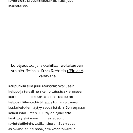
ravintoloita ja sushitiskejä kaikkialla, jopa 
marketeissa.
Leipäjuustoa ja lakkahilloa ruokakaupan 
sushibuffetissa. Kuva Redditin 
r/Finland
-
kanavalta.
Kaupunkilaisille juuri ravintolat ovat usein 
helppo ja turvallinen keino tutustua vieraaseen 
kulttuuriin ensimmäistä kertaa. Ruoka on 
helposti lähestyttävä hyppy tuntemattomaan, 
koska kaikkien täytyy syödä jotakin. Someajassa 
kokeilunhaluisten kuluttajien ajanvietto 
keskittyy yhä useammin estetisoituihin 
ravintolatiloihin. Lisäksi ainakin Suomessa 
asiakkaan on helppoa ja vaivatonta kävellä 