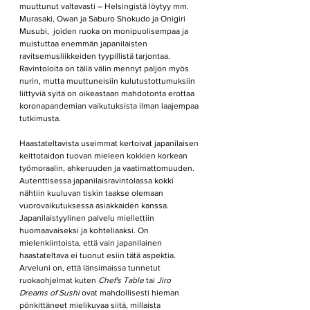
muuttunut valtavasti – Helsingistä löytyy mm. 
Murasaki, Owan ja Saburo Shokudo ja Onigiri 
Musubi,  joiden ruoka on monipuolisempaa ja 
muistuttaa enemmän japanilaisten 
ravitsemusliikkeiden tyypillistä tarjontaa. 
Ravintoloita on tällä välin mennyt paljon myös 
nurin, mutta muuttuneisiin kulutustottumuksiin 
liittyviä syitä on oikeastaan mahdotonta erottaa 
koronapandemian vaikutuksista ilman laajempaa 
tutkimusta.
Haastateltavista useimmat kertoivat japanilaisen 
keittotaidon tuovan mieleen kokkien korkean 
työmoraalin, ahkeruuden ja vaatimattomuuden. 
Autenttisessa japanilaisravintolassa kokki 
nähtiin kuuluvan tiskin taakse olemaan 
vuorovaikutuksessa asiakkaiden kanssa. 
Japanilaistyylinen palvelu miellettiin 
huomaavaiseksi ja kohteliaaksi. On 
mielenkiintoista, että vain japanilainen 
haastateltava ei tuonut esiin tätä aspektia. 
Arveluni on, että länsimaissa tunnetut 
ruokaohjelmat kuten 
Chef's Table
 tai 
Jiro 
Dreams of Sushi
 ovat mahdollisesti hieman 
pönkittäneet mielikuvaa siitä, millaista 