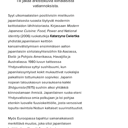
Tili jakaa arkistokuvia kiinalaisista 
vatiannoksista.
Syyt ulkomaalaisten positiivisiin mielikuviin 
japanilaisesta ruoasta löytyvät modernin 
keittotaidon lähihistoriasta. Kirjassaan 
Modern 
Japanese Cuisine: Food, Power and National 
Identity
 (2006)
ruokatutkija 
Katarzyna Cwiertka
yhdistää japanilaisen keittiön 
kansainvälistymisen ensimmäisen aallon 
japanilaisiin siirtolaisyhteisöihin Itä-Aasiassa, 
Etelä- ja Pohjois-Amerikassa, Havaijilla ja 
Australiassa. 1980-luvun taitteessa 
Yhdysvalloissa syttyi sushibuumi, kun 
japanilaissyntyiset kokit mukauttivat ruokalajia 
paikallisiin tottumuksiin sopiviksi. Japanin 
nopean talouskasvun seurauksena kaikki 
Shōgunista 
(1975) sushiin alkoi yhtäkkiä 
kiinnostamaan ihmisiä. Japanilainen ruoka eteni 
Yhdysvalloissa omia polkujaan ja loi pohjaa 
etenkin luovalle fuusiokeittiölle, josta versosivat 
lopulta ravintola Nobun kaltaiset suurinstituutiot.
Myös Euroopassa tapahtui samanaikaisesti 
merkittävä muutos, joka sitoi japanilaisen 