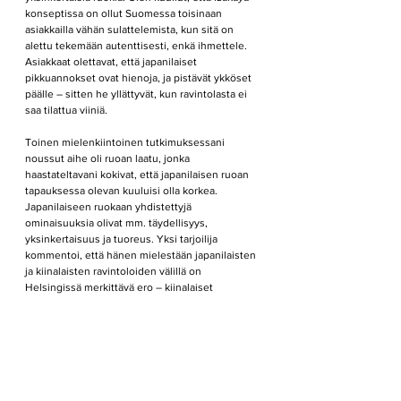
konseptissa on ollut Suomessa toisinaan 
asiakkailla vähän sulattelemista, kun sitä on 
alettu tekemään autenttisesti, enkä ihmettele. 
Asiakkaat olettavat, että japanilaiset 
pikkuannokset ovat hienoja, ja pistävät ykköset 
päälle – sitten he yllättyvät, kun ravintolasta ei 
saa tilattua viiniä.
Toinen mielenkiintoinen tutkimuksessani 
noussut aihe oli ruoan laatu, jonka 
haastateltavani kokivat, että japanilaisen ruoan 
tapauksessa olevan kuuluisi olla korkea. 
Japanilaiseen ruokaan yhdistettyjä 
ominaisuuksia olivat mm. täydellisyys, 
yksinkertaisuus ja tuoreus. Yksi tarjoilija 
kommentoi, että hänen mielestään japanilaisten 
ja kiinalaisten ravintoloiden välillä on 
Helsingissä merkittävä ero – kiinalaiset 
ravintolat käyttävät "halvimpia mahdollisia raaka-
aineita". Hän koki myös, että raaka-aineiden 
heikko laatu vähentää japanilaisen ruoan 
autenttisuutta hänen silmissään.
Samaan aikaan on fakta, että japanilaisen 
keittiön tietyt annokset, kuten sushi, ovat 