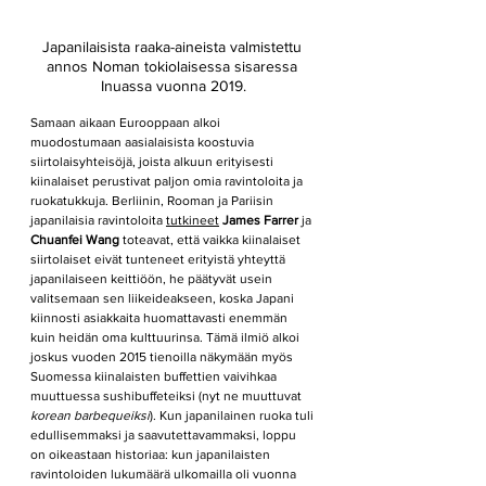
Japanilaisista raaka-aineista valmistettu 
annos Noman tokiolaisessa sisaressa 
Inuassa vuonna 2019.
Samaan aikaan Eurooppaan alkoi 
muodostumaan aasialaisista koostuvia 
siirtolaisyhteisöjä, joista alkuun erityisesti 
kiinalaiset perustivat paljon omia ravintoloita ja 
ruokatukkuja. Berliinin, Rooman ja Pariisin 
japanilaisia ravintoloita 
tutkineet
James Farrer
 ja 
Chuanfei Wang
 toteavat, että vaikka kiinalaiset 
siirtolaiset eivät tunteneet erityistä yhteyttä 
japanilaiseen keittiöön, he päätyvät usein 
valitsemaan sen liikeideakseen, koska Japani 
kiinnosti asiakkaita huomattavasti enemmän 
kuin heidän oma kulttuurinsa. Tämä ilmiö alkoi 
joskus vuoden 2015 tienoilla näkymään myös 
Suomessa kiinalaisten buffettien vaivihkaa 
muuttuessa sushibuffeteiksi (nyt ne muuttuvat 
korean barbequeiksi
). Kun japanilainen ruoka tuli 
edullisemmaksi ja saavutettavammaksi, loppu 
on oikeastaan historiaa: kun japanilaisten 
ravintoloiden lukumäärä ulkomailla oli vuonna 