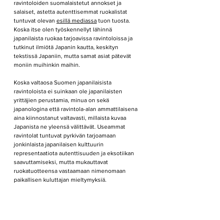
ravintoloiden suomalaistetut annokset ja 
salaiset, astetta autenttisemmat ruokalistat 
tuntuvat olevan 
esillä mediassa
 tuon tuosta. 
Koska itse olen työskennellyt lähinnä 
japanilaista ruokaa tarjoavissa ravintoloissa ja 
tutkinut ilmiötä Japanin kautta, keskityn 
tekstissä Japaniin, mutta samat asiat pätevät 
moniin muihinkin maihin. 
Koska valtaosa Suomen japanilaisista 
ravintoloista ei suinkaan ole japanilaisten 
yrittäjien perustamia, minua on sekä 
japanologina että ravintola-alan ammattilaisena 
aina kiinnostanut valtavasti, millaista kuvaa 
Japanista ne yleensä välittävät. Useammat 
ravintolat tuntuvat pyrkivän tarjoamaan 
jonkinlaista japanilaisen kulttuurin 
representaatiota autenttisuuden ja eksotiikan 
saavuttamiseksi, mutta mukauttavat 
ruokatuotteensa vastaamaan nimenomaan 
paikallisen kuluttajan mieltymyksiä.