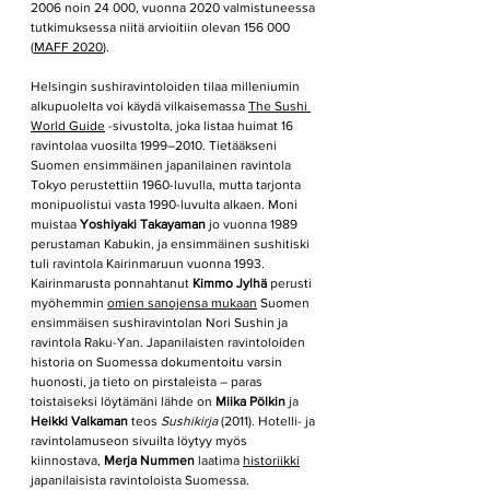
2006 noin 24 000, vuonna 2020 valmistuneessa 
tutkimuksessa niitä arvioitiin olevan 156 000 
(
MAFF 2020
). 
Helsingin sushiravintoloiden tilaa milleniumin 
alkupuolelta voi käydä vilkaisemassa 
The Sushi 
World Guide
 -sivustolta, joka listaa huimat 16 
ravintolaa vuosilta 1999–2010. Tietääkseni 
Suomen ensimmäinen japanilainen ravintola 
Tokyo perustettiin 1960-luvulla, mutta tarjonta 
monipuolistui vasta 1990-luvulta alkaen. Moni 
muistaa 
Yoshiyaki Takayaman
 jo vuonna 1989 
perustaman Kabukin, ja ensimmäinen sushitiski 
tuli ravintola Kairinmaruun vuonna 1993. 
Kairinmarusta ponnahtanut 
Kimmo Jylhä
 perusti 
myöhemmin 
omien sanojensa mukaan
 Suomen 
ensimmäisen sushiravintolan Nori Sushin ja 
ravintola Raku-Yan. Japanilaisten ravintoloiden 
historia on Suomessa dokumentoitu varsin 
huonosti, ja tieto on pirstaleista – paras 
toistaiseksi löytämäni lähde on 
Miika Pölkin
 ja
Heikki Valkaman
 teos 
Sushikirja
 (2011). Hotelli- ja 
ravintolamuseon sivuilta löytyy myös 
kiinnostava, 
Merja Nummen
 laatima 
historiikki
japanilaisista ravintoloista Suomessa.