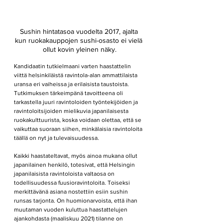
Sushin hintatasoa vuodelta 2017, ajalta 
kun ruokakauppojen sushi-osasto ei vielä 
ollut kovin yleinen näky.
Kandidaatin tutkielmaani varten haastattelin 
viittä helsinkiläistä ravintola-alan ammattilaista 
uransa eri vaiheissa ja erilaisista taustoista. 
Tutkimuksen tärkeimpänä tavoitteena oli 
tarkastella juuri ravintoloiden työntekijöiden ja 
ravintoloitsijoiden mielikuvia japanilaisesta 
ruokakulttuurista, koska voidaan olettaa, että se 
vaikuttaa suoraan siihen, minkälaisia ravintoloita 
täällä on nyt ja tulevaisuudessa. 
Kaikki haastateltavat, myös ainoa mukana ollut 
japanilainen henkilö, totesivat, että Helsingin 
japanilaisista ravintoloista valtaosa on 
todellisuudessa fuusioravintoloita. Toiseksi 
merkittävänä asiana nostettiin esiin sushin 
runsas tarjonta. On huomionarvoista, että ihan 
muutaman vuoden kuluttua haastattelujen 
ajankohdasta (maaliskuu 2021) tilanne on 