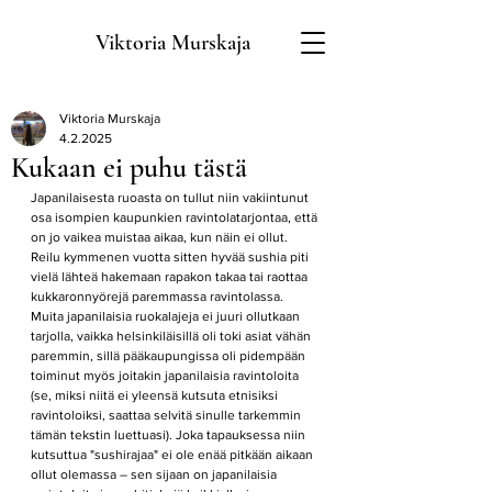
Viktoria Murskaja
Viktoria Murskaja
4.2.2025
Kukaan ei puhu tästä
Japanilaisesta ruoasta on tullut niin vakiintunut 
osa isompien kaupunkien ravintolatarjontaa, että 
on jo vaikea muistaa aikaa, kun näin ei ollut. 
Reilu kymmenen vuotta sitten hyvää sushia piti 
vielä lähteä hakemaan rapakon takaa tai raottaa 
kukkaronnyörejä paremmassa ravintolassa. 
Muita japanilaisia ruokalajeja ei juuri ollutkaan 
tarjolla, vaikka helsinkiläisillä oli toki asiat vähän 
paremmin, sillä pääkaupungissa oli pidempään 
toiminut myös joitakin japanilaisia ravintoloita 
(se, miksi niitä ei yleensä kutsuta etnisiksi 
ravintoloiksi, saattaa selvitä sinulle tarkemmin 
tämän tekstin luettuasi). Joka tapauksessa niin 
kutsuttua "sushirajaa"
ei ole enää pitkään aikaan 
ollut olemassa – sen sijaan on japanilaisia 