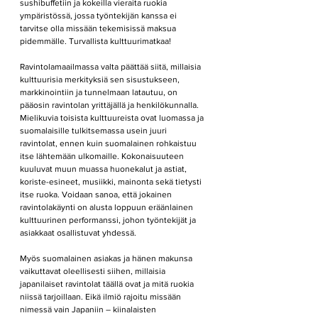
sushibuffetiin ja kokeilla vieraita ruokia 
ympäristössä, jossa työntekijän kanssa ei 
tarvitse olla missään tekemisissä maksua 
pidemmälle. Turvallista kulttuurimatkaa!
Ravintolamaailmassa valta päättää siitä, millaisia 
kulttuurisia merkityksiä sen sisustukseen, 
markkinointiin ja tunnelmaan latautuu, on 
pääosin ravintolan yrittäjällä ja henkilökunnalla. 
Mielikuvia toisista kulttuureista ovat luomassa ja 
suomalaisille tulkitsemassa usein juuri 
ravintolat, ennen kuin suomalainen rohkaistuu 
itse lähtemään ulkomaille. Kokonaisuuteen 
kuuluvat muun muassa huonekalut ja astiat, 
koriste-esineet, musiikki, mainonta sekä tietysti 
itse ruoka. Voidaan sanoa, että jokainen 
ravintolakäynti on alusta loppuun eräänlainen 
kulttuurinen performanssi, johon työntekijät ja 
asiakkaat osallistuvat yhdessä.
Myös suomalainen asiakas ja hänen makunsa 
vaikuttavat oleellisesti siihen, millaisia 
japanilaiset ravintolat täällä ovat ja mitä ruokia 
niissä tarjoillaan. Eikä ilmiö rajoitu missään 
nimessä vain Japaniin – kiinalaisten 