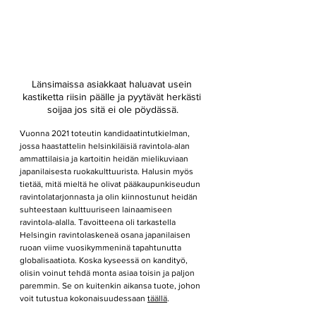
Länsimaissa asiakkaat haluavat usein 
kastiketta riisin päälle ja pyytävät herkästi 
soijaa jos sitä ei ole pöydässä.
Vuonna 2021 toteutin kandidaatintutkielman, 
jossa haastattelin helsinkiläisiä ravintola-alan 
ammattilaisia ja kartoitin heidän mielikuviaan 
japanilaisesta ruokakulttuurista. Halusin myös 
tietää, mitä mieltä he olivat pääkaupunkiseudun 
ravintolatarjonnasta ja olin kiinnostunut heidän 
suhteestaan kulttuuriseen lainaamiseen 
ravintola-alalla. Tavoitteena oli tarkastella 
Helsingin ravintolaskeneä osana japanilaisen 
ruoan viime vuosikymmeninä tapahtunutta 
globalisaatiota. Koska kyseessä on kandityö, 
olisin voinut tehdä monta asiaa toisin ja paljon 
paremmin. Se on kuitenkin aikansa tuote, johon 
voit tutustua kokonaisuudessaan 
täällä
. 