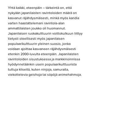
Yhtä kaikki, eteenpäin – tärkeintä on, että 
nykyään japanilaisten ravintoloiden määrä on 
kasvanut räjähdysmäisesti, minkä myös kandia 
varten haastattelemani ravintola-alan 
ammattilaisten joukko oli huomannut. 
Japanilaisen ruokakulttuurin voittokulkuun liittyy 
tietysti oleellisesti myös japanilaisen 
populaarikulttuurin yleinen suosio, jonka 
voidaan ajoittaa kasvaneen räjähdysmäisesti 
etenkin 2000-luvulta eteenpäin. Japanilaisten 
ravintoloiden sisustuksessa ja markkinoinnissa 
hyödynnetäänkin usein populaarikulttuurista 
tuttuja kliseitä, kuten ninjoja, samuraita, 
viekottelevia geishoja tai söpöjä animehahmoja. 