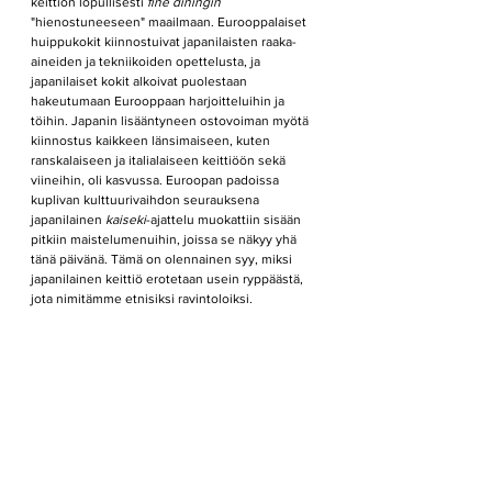
keittiön lopullisesti 
fine diningin 
"hienostuneeseen" maailmaan. Eurooppalaiset 
huippukokit kiinnostuivat japanilaisten raaka-
aineiden ja tekniikoiden opettelusta, ja 
japanilaiset kokit alkoivat puolestaan 
hakeutumaan Eurooppaan harjoitteluihin ja 
töihin. Japanin lisääntyneen ostovoiman myötä 
kiinnostus kaikkeen länsimaiseen, kuten 
ranskalaiseen ja italialaiseen keittiöön sekä 
viineihin, oli kasvussa. Euroopan padoissa 
kuplivan kulttuurivaihdon seurauksena 
japanilainen 
kaiseki
-ajattelu muokattiin sisään 
pitkiin maistelumenuihin, joissa se näkyy yhä 
tänä päivänä. Tämä on olennainen syy, miksi 
japanilainen keittiö erotetaan usein ryppäästä, 
jota nimitämme etnisiksi ravintoloiksi.