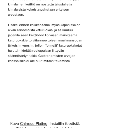
kiinalainen keittiö on nostettu jalustalle ja 
kiinalaisista kokeista puhutaan erityisen 
arvostaen.
Lisäksi ennen kaikkea tämä: myös Japanissa on 
aivan erinomaista katuruokaa, ja se kuuluu 
japanilaiseen keittiöön! Toivasen mainitsema 
katuruokakielto viitannee toisen maailmansodan 
jälkeisiin vuosiin, jolloin "pimeät" katuruokakojut 
haluttiin kieltää ruokapulaan liittyvän 
säännöstelyn takia. Gastronomisten arvojen 
kanssa sillä ei ole ollut mitään tekemistä.
Kuva 
Chinese Plating
 -instatilin feedistä. 