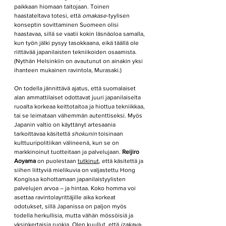
paikkaan hiomaan taitojaan. Toinen 
haastateltava totesi, että 
omakase
-tyylisen 
konseptin sovittaminen Suomeen olisi 
haastavaa, sillä se vaatii kokin läsnäoloa samalla, 
kun työn jälki pysyy tasokkaana, eikä täällä ole 
riittävää japanilaisten tekniikoiden osaamista. 
(Nythän Helsinkiin on avautunut on ainakin yksi 
ihanteen mukainen ravintola, Murasaki.)
On todella jännittävä ajatus, että suomalaiset 
alan ammattilaiset odottavat juuri japanilaiselta 
ruoalta korkeaa keittotaitoa ja hiottua tekniikkaa, 
tai se leimataan vähemmän autenttiseksi. Myös 
Japanin valtio on käyttänyt artesaania 
tarkoittavaa käsitettä 
shokunin 
toisinaan 
kulttuuripolitiikan välineenä, kun se on 
markkinoinut tuotteitaan ja palvelujaan. 
Reijiro 
Aoyama
 on puolestaan 
tutkinut
, että käsitettä ja 
siihen liittyviä mielikuvia on valjastettu Hong 
Kongissa kohottamaan japanilaistyylisten 
palvelujen arvoa – ja hintaa. Koko homma voi 
asettaa ravintolayrittäjille aika korkeat 
odotukset, sillä Japanissa on paljon myös 
todella herkullisia, mutta vähän mössöisiä ja 
yksinkertaisia ruokia. Olen kuullut, että 
izakaya
-