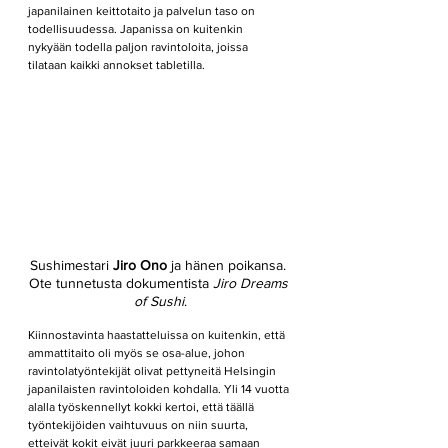
japanilainen keittotaito ja palvelun taso on 
todellisuudessa. Japanissa on kuitenkin 
nykyään todella paljon ravintoloita, joissa 
tilataan kaikki annokset tabletilla.
Sushimestari 
Jiro Ono
 ja hänen poikansa. 
Ote tunnetusta dokumentista 
Jiro Dreams 
of Sushi
.
Kiinnostavinta haastatteluissa on kuitenkin, että 
ammattitaito oli myös se osa-alue, johon 
ravintolatyöntekijät olivat pettyneitä Helsingin 
japanilaisten ravintoloiden kohdalla. Yli 14 vuotta 
alalla työskennellyt kokki kertoi, että täällä 
työntekijöiden vaihtuvuus on niin suurta, 
etteivät kokit eivät juuri parkkeeraa samaan 