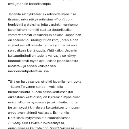
ovat jotenkin kohteliaampia.
Japanilaiset tykkäävät eksotisoida myös itse 
itseään, mikä näkyy erilaisina 
nihonjinron
-
henkisinä ajatuksina, joita varsinkin vanhempi 
japanilainen henkilö saattaa tiputella aika 
varomattomasti keskustelun sekaan. Japanihan 
on saarivaltio, 
shimaguni da kara
,  joten eihän 
sitä kukaan ulkomaalainen voi ymmärtää eikä 
sen vaikeaa kieltä oppia. Yhtä kaikki, Japanin 
kulttuuribrändi on todella
vahva, ja se näkyy 
luonnollisesti myös ajatuksissa japanilaisesta 
ruoasta – ja ennen kaikkea sen 
markkinointipotentiaalissa. 
Tällä en halua sanoa, etteikö japanilainen ruoka 
– kuten Toivanen sanoo – voisi olla 
hienostunutta. Kiinalaisessa keittiössä (tai 
oikeastaan keittiöissä) on kuitenkin myös aivan 
uskomattomia nyansseja ja tekniikoita, mutta 
jostain syystä kiinalaista keittotaitoa tunnutaan 
arvostavan lähinnä Aasiassa. Esimerkiksi 
Netflixistä löytyvässä eteläkorealaisessa 
Culinary Class Wars
 -ruokarealityssa, 
eräänlaisessa keittotaidon 
Squid Gamessa
, juuri 