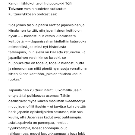
Kandini lähtökohta oli huippukokki 
Toni 
Toivasen 
varsin
huoleton sutkautus 
Kulttuuriykkösen
 podcastissa:
"Jos jollain tasolla pitäisi erottaa japanilainen ja 
kiinalainen keittiö, niin japanilainen keittiö on 
hyvin – – hienostunut versio kiinalaisesta 
keittiöstä. – – Japanissahan kiellettiin katuruoka 
esimerkiksi, jos minä nyt historiasta – – 
taaksepäin,  niin siellä on kielletty katuruoka. Et 
japanilainen varsinkin se kaiseki, se 
huippukeittiö on todella, todella hienostunutta  
ja nimenomaan niitä pieniä nyansseja verrattuna 
sitten Kiinan keittiöön, joka on tällaista kadun 
ruokaa."
Japanilainen kulttuuri nauttii ulkomailla usein 
erityistä tai poikkeavaa asemaa. Tähän 
osallistuvat myös kaiken maailman 
weeaboot
 ja 
muut japanofiilit itsekin – ei tarvitse kuin viettää 
hetki japanin opiskelijoiden seurassa, niin saa 
kuulla, että Japanissa kadut ovat puhtaampia, 
asiakaspalvelu on parempaa, ihmiset 
tyylikkäämpiä, lapset söpömpiä, olut 
raikkaampaa, muovi laadukkaampaa ja jopa lokit 