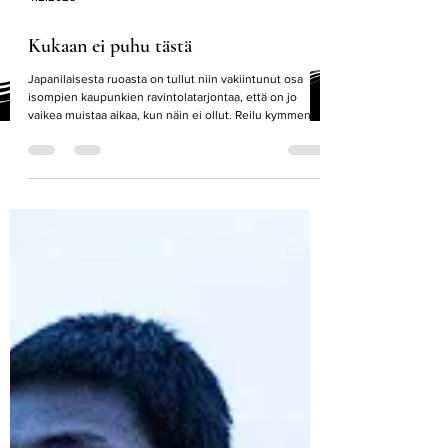
4.2.2025
Kukaan ei puhu tästä
Japanilaisesta ruoasta on tullut niin vakiintunut osa
isompien kaupunkien ravintolatarjontaa, että on jo
vaikea muistaa aikaa, kun näin ei ollut. Reilu kymmenen
vuotta sitten hyvää sushia piti vielä lähteä hakemaan
rapakon takaa tai raottaa kukkaronnyörejä paremmassa
ravintolassa. Muita japanilaisia ruokalajeja ei juuri
ollutkaan tarjolla, vaikka helsinkiläisillä oli toki asiat
vähän paremmin, sillä pääkaupungissa oli pidempään
toiminut myös joitakin japanilaisia ravintoloita