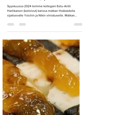
Tutkimusmatka Japanin viinitiloille
Syyskuussa 2024 teimme kollegani Eetu-Antti
Hartikaisen (kotisivut) kanssa matkan Hokkaidolla
sijaitsevalle Yoichin ja Nikin viinialueelle. Matkan
tarkoituksena ei ollut ainoastaan maistella viiniä, vaan
kerätä aineistoa tutkimusartikkelia varten. Halusimme
selvittää, miten paikalliset asukkaat näkevät alueella
viime vuosina kasvaneen viiniturismin sekä miten he
itse kokevat ja tarinallistavat alueella tapahtuvaa
viinintuotantoa. Osana tutkimusta haastattelimme 17
paikallista